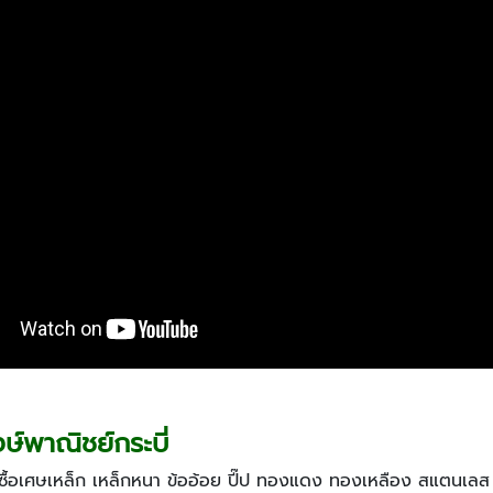
พาณิชย์กระบี่
-ซื้อเศษเหล็ก เหล็กหนา ข้ออ้อย ปี๊ป ทองแดง ทองเหลือง สแตนเลส อ