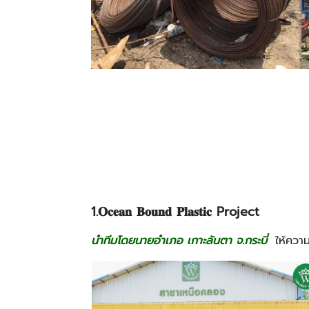
1.𝐎𝐜𝐞𝐚𝐧 𝐁𝐨𝐮𝐧𝐝 𝐏𝐥𝐚𝐬𝐭𝐢𝐜 Project
นำทีมโดยนายอำเภอ เกาะลันตา จ.กระบี่
ให้ความ